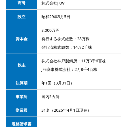
商号
株式会社JKW
設立
昭和29年3月5日
8,000万円
資本金
発行する株式総数：28万株
発行済株式総数：14万2千株
株式会社神戸製鋼所：11万3千6百株
株主
JFE商事株式会社：2万8千4百株
決算期
年1回（3月31日）
事業所
国内5カ所
従業員
31名（2026年4月1日現在）
適格請求書